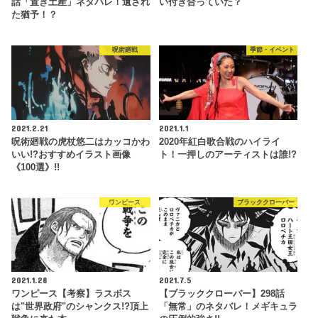
話「置き土産」ネタバレ！遺され
い付き合っていた？
た猶予！？
呪術廻戦
季節・イベント
2021.2.21
2021.1.1
呪術廻戦の虎杖悠二はカッコかわ
2020年紅白歌合戦のハイライ
いい!?おすすめイラスト画像
ト！一押しのアーティストは誰!?
《100選》!!
ワンピース
ブラッククローバー
2021.1.28
2021.7.5
ワンピース【考察】ラスボス
【ブラッククローバー】298話
は"世界政府"のシャンクス!?頂上
「無常」のネタバレ！メギキュラ