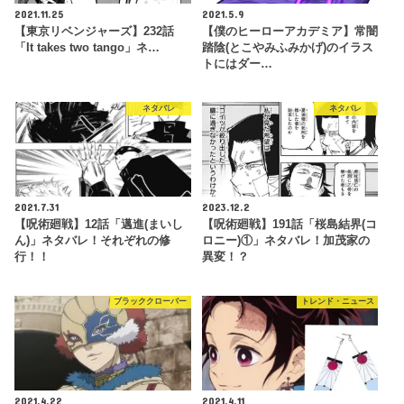
2021.11.25
2021.5.9
【東京リベンジャーズ】232話
【僕のヒーローアカデミア】常闇
「It takes two tango」ネ…
踏陰(とこやみふみかげ)のイラス
トにはダー…
ネタバレ
ネタバレ
2021.7.31
2023.12.2
【呪術廻戦】12話「邁進(まいし
【呪術廻戦】191話「桜島結界(コ
ん)」ネタバレ！それぞれの修
ロニー)①」ネタバレ！加茂家の
行！！
異変！？
ブラッククローバー
トレンド・ニュース
2021.4.22
2021.4.11