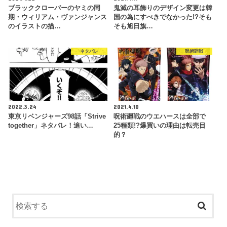
ブラッククローバーのヤミの同
鬼滅の耳飾りのデザイン変更は韓
期・ウィリアム・ヴァンジャンス
国の為にすべきでなかった!?そも
のイラストの描…
そも旭日旗…
ネタバレ
呪術廻戦
2022.3.24
2021.4.10
東京リベンジャーズ98話「Strive
呪術廻戦のウエハースは全部で
together」ネタバレ！追い…
25種類!?爆買いの理由は転売目
的？