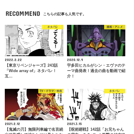
RECOMMEND
こちらの記事も人気です。
ネタバレ
漫画・アニメ
2022.2.22
2020.12.9
【東京リベンジャーズ】243話
宇多田ヒカルがシン・エヴァのテ
「Wide array of」ネタバレ！
ーマ曲発表！過去の曲を動画で紹
互…
介！
TV・ドラマ・映画
ネタバレ
2021.2.12
2021.3.15
【鬼滅の刃】無限列車編で名言続
【呪術廻戦】142話「お兄ちゃん