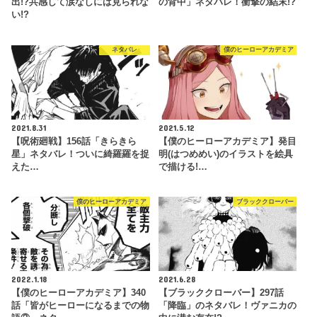
出!?共感して涙なしには見られな
の背中」ネタバレ！衝撃の結末!?
い!?
ネタバレ
僕のヒーローアカデミア
2021.8.31
2021.5.12
【呪術廻戦】156話「きらきら
【僕のヒーローアカデミア】発目
星」ネタバレ！ついに綺羅羅を捉
明(はつめめい)のイラストを絵具
えた…
で描ける!…
僕のヒーローアカデミア
ブラッククローバー
2022.1.18
2021.6.28
【僕のヒーローアカデミア】340
【ブラッククローバー】297話
話「皆がヒーローになるまでの物
「降臨」のネタバレ！ヴァニカの