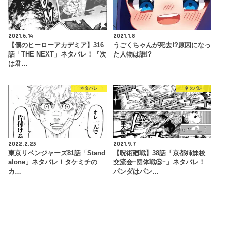
2021.6.14
2021.1.8
【僕のヒーローアカデミア】316
うごくちゃんが死去!?原因になっ
話「THE NEXT」ネタバレ！『次
た人物は誰!?
は君…
ネタバレ
ネタバレ
2022.2.23
2021.9.7
東京リベンジャーズ81話「Stand
【呪術廻戦】38話「京都姉妹校
alone」ネタバレ！タケミチの
交流会ｰ団体戦⑤ｰ」ネタバレ！
カ…
パンダはパン…