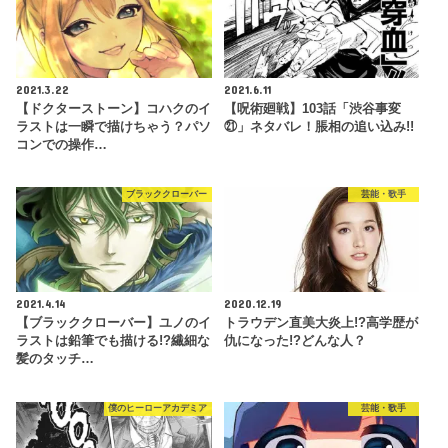
2021.3.22
2021.6.11
【ドクターストーン】コハクのイ
【呪術廻戦】103話「渋谷事変
ラストは一瞬で描けちゃう？パソ
㉑」ネタバレ！脹相の追い込み!!
コンでの操作…
ブラッククローバー
芸能・歌手
2021.4.14
2020.12.19
【ブラッククローバー】ユノのイ
トラウデン直美大炎上!?高学歴が
ラストは鉛筆でも描ける!?繊細な
仇になった!?どんな人？
髪のタッチ…
僕のヒーローアカデミア
芸能・歌手