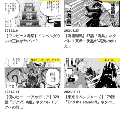
2021.2.6
2021.9.23
【ワンピース考察】インペルダウ
【呪術廻戦】47話「呪具」ネタ
ンの正体がヤバい!?
バレ！真希・伏黒VS花御のゆく
え…
僕のヒーローアカデミア
ネタバレ
2021.7.21
2021.12.28
【僕のヒーローアカデミア】320
【東京リベンジャーズ】179話
話「デクVS A組」ネタバレ！デ
「End the standoff」ネタバ…
クへの想…