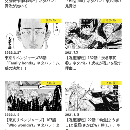
交流会ｰ団体戦⑨ｰ」ネタバレ！
「Hey, pal」ネタバレ！柴八戒の
真依が抱いて…
兄貴は…
ネタバレ
ネタバレ
2022.2.27
2021.7.3
東京リベンジャーズ85話
【呪術廻戦】132話「渋谷事変
「Family bonds」ネタバレ！八
㊾」ネタバレ！虎杖が呪いを殺す
戒の決意！！
理由…
ネタバレ
ネタバレ
2022.1.19
2021.8.13
【東京リベンジャーズ】167話
【呪術廻戦】22話「幼魚(ようぎ
「Who wouldn't」ネタバレ！タ
ょ)と逆罰(さかばち)ｰ肆(し)ｰ」ネ