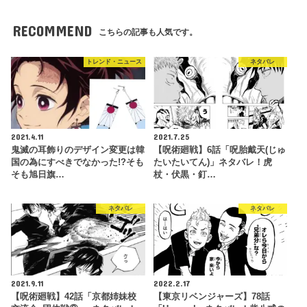
RECOMMEND
こちらの記事も人気です。
トレンド・ニュース
ネタバレ
2021.4.11
2021.7.25
鬼滅の耳飾りのデザイン変更は韓
【呪術廻戦】6話「呪胎戴天(じゅ
国の為にすべきでなかった!?そも
たいたいてん)」ネタバレ！虎
そも旭日旗…
杖・伏黒・釘…
ネタバレ
ネタバレ
2021.9.11
2022.2.17
【呪術廻戦】42話「京都姉妹校
【東京リベンジャーズ】78話