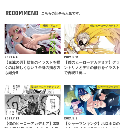
RECOMMEND
こちらの記事も人気です。
漫画・アニメ
僕のヒーローアカデミア
2021.4.4
2021.5.13
【鬼滅の刃】堕姫のイラストを描
【僕のヒーローアカデミア】グラ
くのは難しくない？全身の描き方
ントリノとデクの修行をイラスト
も紹介!!
で再現!?黄…
僕のヒーローアカデミア
シャーマンキング
2021.7.21
2021.5.2
【僕のヒーローアカデミア】320
【シャーマンキング】ホロホロの