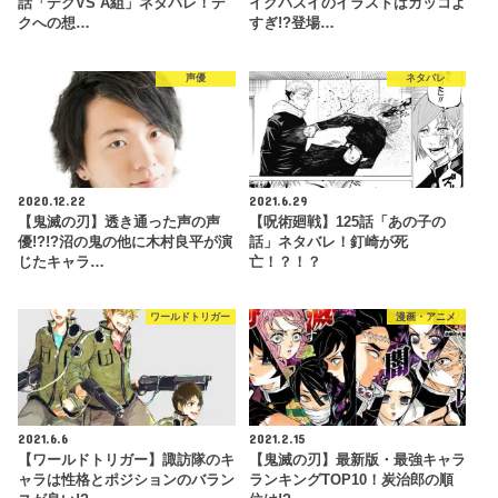
話「デクVS A組」ネタバレ！デ
イクパスイのイラストはカッコよ
クへの想…
すぎ!?登場…
声優
ネタバレ
2020.12.22
2021.6.29
【鬼滅の刃】透き通った声の声
【呪術廻戦】125話「あの子の
優!?!?沼の鬼の他に木村良平が演
話」ネタバレ！釘崎が死
じたキャラ…
亡！？！？
ワールドトリガー
漫画・アニメ
2021.6.6
2021.2.15
【ワールドトリガー】諏訪隊のキ
【鬼滅の刃】最新版・最強キャラ
ャラは性格とポジションのバラン
ランキングTOP10！炭治郎の順