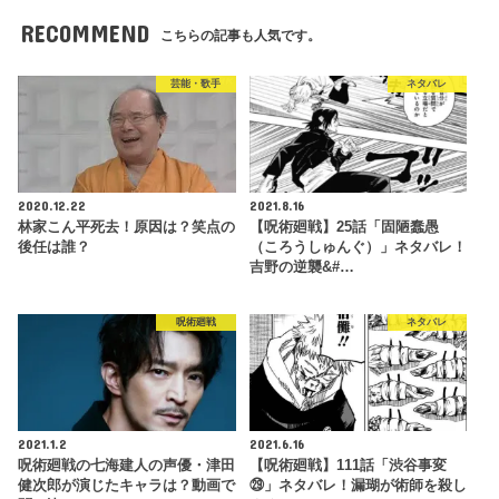
RECOMMEND
こちらの記事も人気です。
芸能・歌手
ネタバレ
2020.12.22
2021.8.16
林家こん平死去！原因は？笑点の
【呪術廻戦】25話「固陋蠢愚
後任は誰？
（ころうしゅんぐ）」ネタバレ！
吉野の逆襲&#…
呪術廻戦
ネタバレ
2021.1.2
2021.6.16
呪術廻戦の七海建人の声優・津田
【呪術廻戦】111話「渋谷事変
健次郎が演じたキャラは？動画で
㉙」ネタバレ！漏瑚が術師を殺し