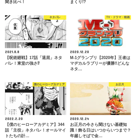
聞き比べ！
まくり!?
ネタバレ
TV・ドラマ・映画
2021.8.8
2020.12.20
【呪術廻戦】17話「退屈」ネタ
M-1グランプリ【2020年】王者は
バレ！東堂の強さ⁉
マヂカルラブリーが優勝!!どんな
ネタ…
僕のヒーローアカデミア
お正月
2022.2.20
2020.12.24
【僕のヒーローアカデミア】344
お正月の今さら聞けない基礎知
話「主役」ネタバレ！オールマイ
識！飾る日はいつからいつまで？
トたちの計…
年越しそばで金…