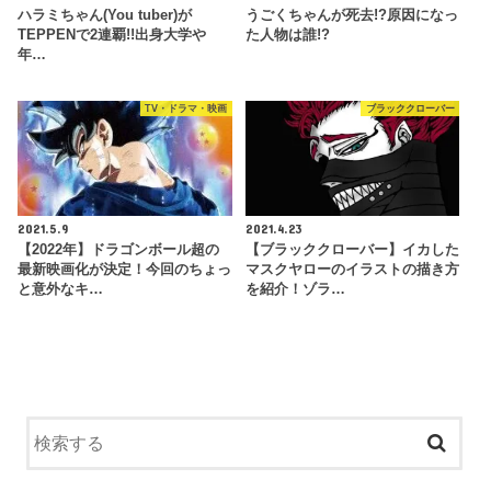
ハラミちゃん(You tuber)が
うごくちゃんが死去!?原因になっ
TEPPENで2連覇!!出身大学や
た人物は誰!?
年…
TV・ドラマ・映画
ブラッククローバー
2021.5.9
2021.4.23
【2022年】ドラゴンボール超の
【ブラッククローバー】イカした
最新映画化が決定！今回のちょっ
マスクヤローのイラストの描き方
と意外なキ…
を紹介！ゾラ…