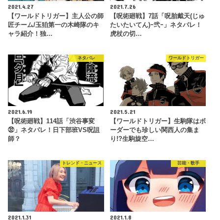
2021.4.27
2021.7.26
【ワールドトリガー】主人公の師
【呪術廻戦】7話「呪胎戴天(じゅ
匠チーム/玉狛第一の木崎隊のキ
たいたいてん)ｰ弐ｰ」ネタバレ！
ャラ紹介！独…
虎杖の切…
ネタバレ
ワールドトリガー
2021.6.19
2021.5.21
【呪術廻戦】114話「渋谷事変
【ワールドトリガー】生駒隊はボ
㉜」ネタバレ！日下部班VS呪詛
ーダーでも珍しい関西人の集ま
師？
り!?生駒旋空…
トレンド・ニュース
芸能・歌手
2021.1.31
2021.1.8