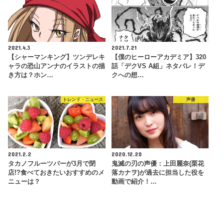
2021.4.3
2021.7.21
【シャーマンキング】ツンデレキ
【僕のヒーローアカデミア】320
ャラの恐山アンナのイラストの描
話「デクVS A組」ネタバレ！デ
き方は？ホン…
クへの想…
トレンド・ニュース
声優
2021.2.2
2020.12.20
タカノフルーツバーが3月で閉
鬼滅の刃の声優：上田麗奈(栗花
店!?食べておきたいおすすめのメ
落カナヲ)が過去に担当した役を
ニューは？
動画で紹介！…