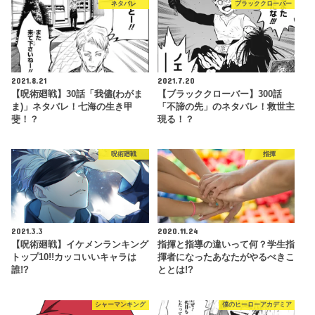
ネタバレ
ブラッククローバー
2021.8.21
2021.7.20
【呪術廻戦】30話「我儘(わがま
【ブラッククローバー】300話
ま)」ネタバレ！七海の生き甲
「不諦の先」のネタバレ！救世主
斐！？
現る！？
呪術廻戦
指揮
2021.3.3
2020.11.24
【呪術廻戦】イケメンランキング
指揮と指導の違いって何？学生指
トップ10!!カッコいいキャラは
揮者になったあなたがやるべきこ
誰!?
ととは!?
シャーマンキング
僕のヒーローアカデミア