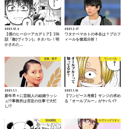
2021.12.4
2021.3.17
【僕のヒーローアカデミア】336
ワタナベマホトの本名は？プロフ
話「敵(ヴィラン)」ネタバレ！明
ィールを徹底分析！
かされた…
芸能・歌手
ワンピース
2021.1.1
2021.1.16
新年早々に芸能人の結婚ラッシ
【ワンピース考察】サンジの求め
ュ!?事務所は否定の仕事で大忙
る「オールブルー」がヤバい!?
し!?
呪術廻戦
エヴァンゲリオン