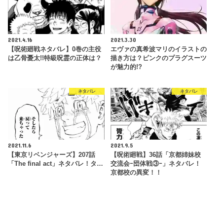
2021.4.16
2021.3.30
【呪術廻戦ネタバレ】0巻の主役
エヴァの真希波マリのイラストの
は乙骨憂太!!特級呪霊の正体は？
描き方は？ピンクのプラグスーツ
が魅力的!?
ネタバレ
ネタバレ
2021.11.6
2021.9.5
【東京リベンジャーズ】207話
【呪術廻戦】36話「京都姉妹校
「The final act」ネタバレ！タ…
交流会ｰ団体戦③ｰ」ネタバレ！
京都校の異変！！