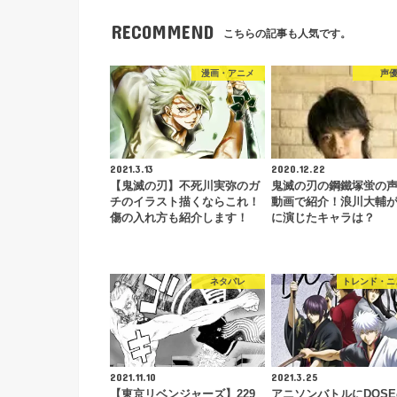
RECOMMEND
こちらの記事も人気です。
漫画・アニメ
声
2021.3.13
2020.12.22
【鬼滅の刃】不死川実弥のガ
鬼滅の刃の鋼鐵塚蛍の
チのイラスト描くならこれ！
動画で紹介！浪川大輔
傷の入れ方も紹介します！
に演じたキャラは？
ネタバレ
トレンド・ニ
2021.11.10
2021.3.25
【東京リベンジャーズ】229
アニソンバトルにDOS