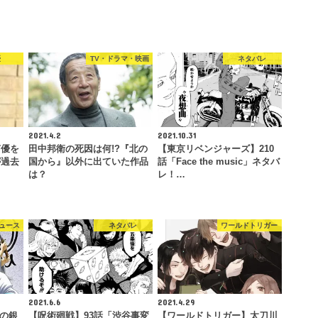
優
TV・ドラマ・映画
ネタバレ
2021.4.2
2021.10.31
声優を
田中邦衛の死因は何!?『北の
【東京リベンジャーズ】210
が過去
国から』以外に出ていた作品
話「Face the music」ネタバ
は？
レ！…
ュース
ネタバレ
ワールドトリガー
2021.6.6
2021.4.29
Eの銀
【呪術廻戦】93話「渋谷事変
【ワールドトリガー】太刀川