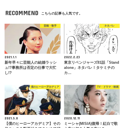
RECOMMEND
こちらの記事も人気です。
芸能・歌手
ネタバレ
2021.1.1
2022.2.23
新年早々に芸能人の結婚ラッシ
東京リベンジャーズ81話「Stand
ュ!?事務所は否定の仕事で大忙
alone」ネタバレ！タケミチの
し!?
カ…
僕のヒーローアカデミア
TV・ドラマ・映画
2021.5.8
2020.12.11
【僕のヒーローアカデミア】その
ミーシャ(MISIA)復帰！紅白で歌