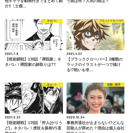
他キャラを動画付きでまとめて紹
う曲は何？人気の曲は？
介!!〔士傑…
ネタバレ
ブラッククローバー
2021.7.8
2021.4.23
【呪術廻戦】138話「禪院家」ネ
【ブラッククローバー】2種類の
タバレ！禪院家の跡取りは??
ラックのイラストが一つで描け
る!?戦いを求…
ネタバレ
芸能・歌手
2021.2.23
2020.12.24
【呪術廻戦】139話「狩人(かりう
事務所退社が止まらない!?どんな
ど)」ネタバレ！虎杖＆脹相VS直
芸能人が辞めた？理由は個人会社