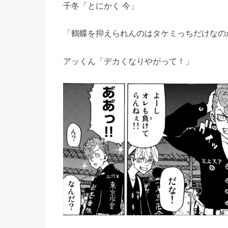
千冬「とにかく 今」
「鶴蝶を抑えられんのはタケミっちだけなの
アッくん「デカくなりやがって！」