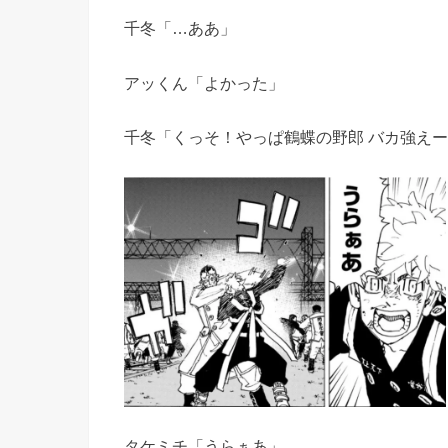
千冬「…ああ」
アッくん「よかった」
千冬「くっそ！やっぱ鶴蝶の野郎 バカ強え
タケミチ「うらぁあ」