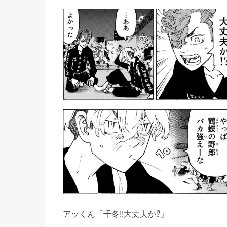
アッくん「千冬!!大丈夫か⁉」