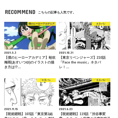
RECOMMEND
こちらの記事も人気です。
僕のヒーローアカデミア
ネタバレ
2021.5.3
2021.10.31
【僕のヒーローアカデミア】蛙吹
【東京リベンジャーズ】210話
梅雨(あすいつゆ)のイラストの描
「Face the music」ネタバ
き方は!?…
レ！…
ネタバレ
ネタバレ
2021.11.15
2021.6.23
【呪術廻戦】165話「東京第1結
【呪術廻戦】119話「渋谷事変