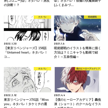
界(コロニー)⑤」ネタバレ！虎杖
㊲」ネタバレ！宿儺の伏魔御廚子
の決断！？
(ふくまみづ…
ネタバレ
呪術廻戦
2022.1.30
2021.1.6
【東京リベンジャーズ】158話
呪術廻戦のイラストを簡単に描く
「Untamed heart」ネタバレ！
方法は？ミニキャラも動画で紹
コ…
介！～五条悟編～
ネタバレ
僕のヒーローアカデミア
2022.3.12
2021.4.4
東京リベンジャーズ91話「Miss
【僕のヒーローアカデミア】轟焦
you」ネタバレ！タケミチの選
凍（ショート）のクールなイラス