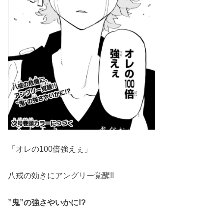
「オレの100倍強えぇ」
八戒の効きにアングリー覚醒!!
”鬼”の強さやいかに!?