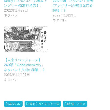
family」ネタバレ！八戒＆ア
potential」ネタバレ！青鬼
ングリーVS灰谷兄弟！！
(アングリー)が灰谷兄弟を
2022年1月27日
瞬殺！？
ネタバレ
2022年1月23日
ネタバレ
【東京リベンジャーズ】
249話「Good chemistry」
ネタバレ！八戒の秘策！？
2023年11月27日
ネタバレ
ネタバレ
東京卍リベンジャーズ
漫画・アニメ