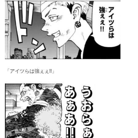
「アイツらは強ぇぇ!!」