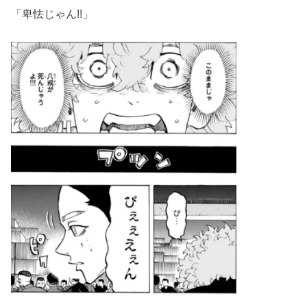
「卑怯じゃん!!」