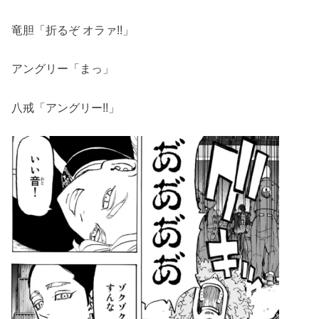
竜胆「折るぞ オラァ!!」
アングリー「まっ」
八戒「アングリー!!」