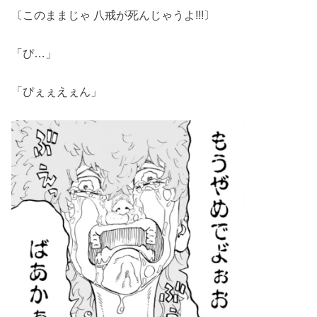
〔このままじゃ 八戒が死んじゃうよ!!!〕
「ぴ…」
「ぴぇぇえぇん」