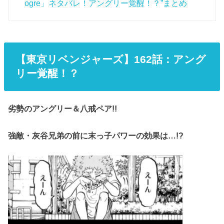
ogre」ネタバレ！アングリー覚醒！？”まとめ
【東京リベンジャーズ】162話：アング
リー覚醒！？
劣勢のアングリー＆八戒ペア!!
強敵・灰谷兄弟の前に末っ子パワーの効果は…!?