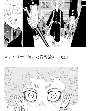
スマイリー「泣いた青鬼(あいつ)は」