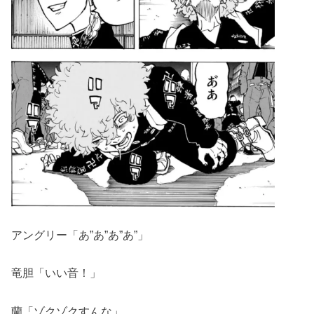
アングリー「あ”あ”あ”あ”」
竜胆「いい音！」
蘭「ゾクゾクすんな」