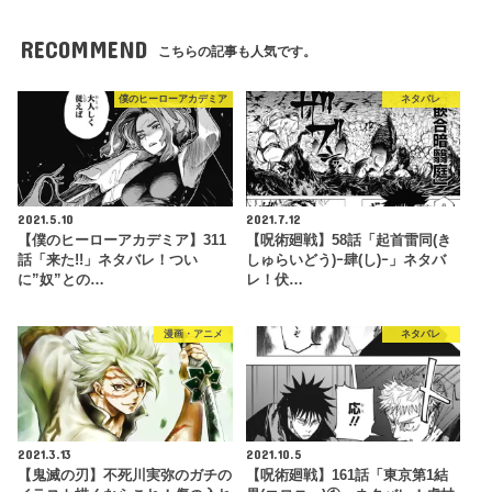
RECOMMEND
こちらの記事も人気です。
僕のヒーローアカデミア
ネタバレ
2021.5.10
2021.7.12
【僕のヒーローアカデミア】311
【呪術廻戦】58話「起首雷同(き
話「来た!!」ネタバレ！つい
しゅらいどう)ｰ肆(し)ｰ」ネタバ
に”奴”との…
レ！伏…
漫画・アニメ
ネタバレ
2021.3.13
2021.10.5
【鬼滅の刃】不死川実弥のガチの
【呪術廻戦】161話「東京第1結