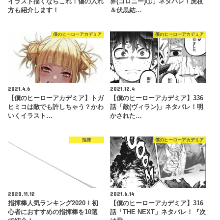
イラスト描くならこれ！傷の入れ
界(コロニー)①」ネタバレ！虎杖
方も紹介します！
＆伏黒結…
僕のヒーローアカデミア
僕のヒーローアカデミア
2021.4.6
2021.12.4
【僕のヒーローアカデミア】トガ
【僕のヒーローアカデミア】336
ヒミコは敵でも許しちゃう？かわ
話「敵(ヴィラン)」ネタバレ！明
いくイラスト…
かされた…
指揮
僕のヒーローアカデミア
2020.11.12
2021.6.14
指揮棒人気ランキング2020！初
【僕のヒーローアカデミア】316
心者におすすめの指揮棒を10選
話「THE NEXT」ネタバレ！『次