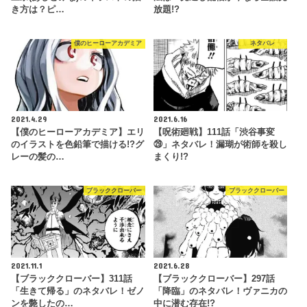
き方は？ピ…
放題!?
僕のヒーローアカデミア
ネタバレ
2021.4.29
2021.6.16
【僕のヒーローアカデミア】エリ
【呪術廻戦】111話「渋谷事変
のイラストを色鉛筆で描ける!?グ
㉙」ネタバレ！漏瑚が術師を殺し
レーの髪の…
まくり!?
ブラッククローバー
ブラッククローバー
2021.11.1
2021.6.28
【ブラッククローバー】311話
【ブラッククローバー】297話
「生きて帰る」のネタバレ！ゼノ
「降臨」のネタバレ！ヴァニカの
ンを斃したの…
中に潜む存在!?