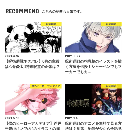
RECOMMEND
こちらの記事も人気です。
呪術廻戦
呪術廻戦
2021.4.16
2021.2.27
【呪術廻戦ネタバレ】0巻の主役
呪術廻戦の狗巻棘のイラストを描
は乙骨憂太!!特級呪霊の正体は？
く方法を伝授！シャーペンでもマ
ーカーでもカ…
僕のヒーローアカデミア
呪術廻戦
2021.5.15
2021.1.6
【僕のヒーローアカデミア】芦戸
呪術廻戦のアニメを無料で見る方
三奈(あしどみな)のイラストの描
法は？見逃し配信が今なら全話見