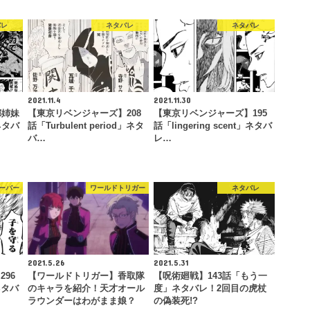
バレ
ネタバレ
ネタバレ
2021.11.4
2021.11.30
都姉妹
【東京リベンジャーズ】208
【東京リベンジャーズ】195
ネタバ
話「Turbulent period」ネタ
話「lingering scent」ネタバ
バ…
レ…
ーバー
ワールドトリガー
ネタバレ
2021.5.26
2021.5.31
96
【ワールドトリガー】香取隊
【呪術廻戦】143話「もう一
ネタバ
のキャラを紹介！天才オール
度」ネタバレ！2回目の虎杖
ラウンダーはわがまま娘？
の偽装死!?