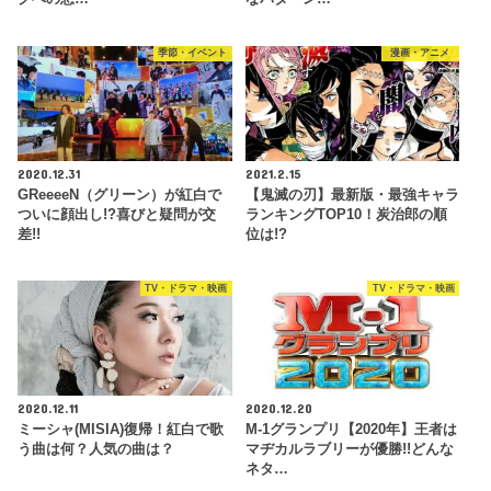
季節・イベント
漫画・アニメ
2020.12.31
2021.2.15
GReeeeN（グリーン）が紅白で
【鬼滅の刃】最新版・最強キャラ
ついに顔出し!?喜びと疑問が交
ランキングTOP10！炭治郎の順
差!!
位は!?
TV・ドラマ・映画
TV・ドラマ・映画
2020.12.11
2020.12.20
ミーシャ(MISIA)復帰！紅白で歌
M-1グランプリ【2020年】王者は
う曲は何？人気の曲は？
マヂカルラブリーが優勝!!どんな
ネタ…