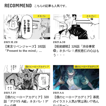
RECOMMEND
こちらの記事も人気です。
ネタバレ
ネタバレ
2021.12.20
2021.6.30
【東京リベンジャーズ】182話
【呪術廻戦】126話「渋谷事変
「Present to the mind」…
㊸」ネタバレ！虎杖悠仁の心はも
う・・・
僕のヒーローアカデミア
僕のヒーローアカデミア
2021.7.21
2021.4.6
【僕のヒーローアカデミア】320
【僕のヒーローアカデミア】荼毘
話「デクVS A組」ネタバレ！デ
のイラスト人気が実は高い!?色ん
クへの想…
なパターン…