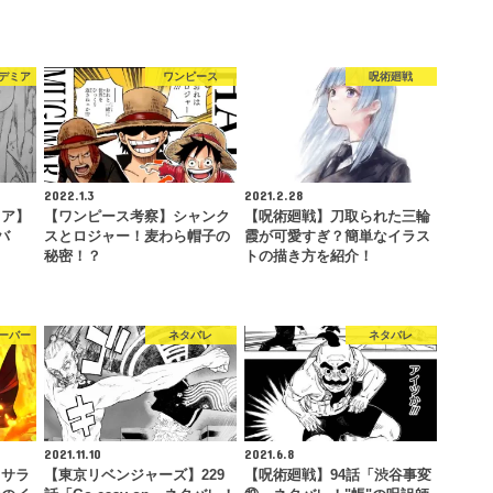
デミア
ワンピース
呪術廻戦
2022.1.3
2021.2.28
ミア】
【ワンピース考察】シャンク
【呪術廻戦】刀取られた三輪
バ
スとロジャー！麦わら帽子の
霞が可愛すぎ？簡単なイラス
…
秘密！？
トの描き方を紹介！
ーバー
ネタバレ
ネタバレ
2021.11.10
2021.6.8
】サラ
【東京リベンジャーズ】229
【呪術廻戦】94話「渋谷事変