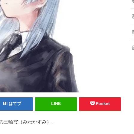
はてブ
LINE
Pocket
の三輪霞（みわかすみ）。