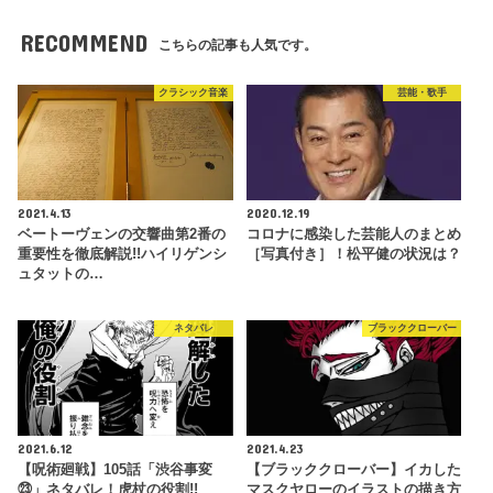
RECOMMEND
こちらの記事も人気です。
クラシック音楽
芸能・歌手
2021.4.13
2020.12.19
ベートーヴェンの交響曲第2番の
コロナに感染した芸能人のまとめ
重要性を徹底解説!!ハイリゲンシ
［写真付き］！松平健の状況は？
ュタットの…
ネタバレ
ブラッククローバー
2021.6.12
2021.4.23
【呪術廻戦】105話「渋谷事変
【ブラッククローバー】イカした
㉓」ネタバレ！虎杖の役割!!
マスクヤローのイラストの描き方