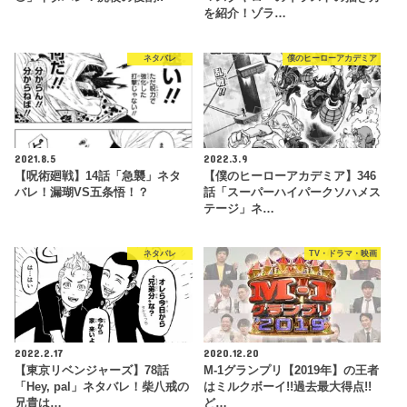
を紹介！ゾラ…
ネタバレ
僕のヒーローアカデミア
2021.8.5
2022.3.9
【呪術廻戦】14話「急襲」ネタ
【僕のヒーローアカデミア】346
バレ！漏瑚VS五条悟！？
話「スーパーハイパークソハメス
テージ」ネ…
ネタバレ
TV・ドラマ・映画
2022.2.17
2020.12.20
【東京リベンジャーズ】78話
M-1グランプリ【2019年】の王者
「Hey, pal」ネタバレ！柴八戒の
はミルクボーイ!!過去最大得点!!
兄貴は…
ど…