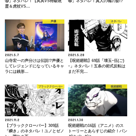
⑲」ネタバレ！【冥冥VS特級呪
㊽」ネタバレ！真人の魂の姿!?
霊＆虎杖VS…
声優
ネタバレ
2021.5.7
2021.5.28
山寺宏一の声分けは伝説!?声優と
【呪術廻戦】69話「壊玉ｰ伍(ご)
してレジェンドになっているキャ
ｰ」ネタバレ！五条の術式反転は
ラには銭形…
まだ不完…
ブラッククローバー
呪術廻戦
2021.11.2
2021.1.30
【ブラッククローバー】309話
呪術廻戦の16話（アニメ）のス
「瞬き」のネタバレ！ユノとゼノ
トーリーとあらすじの紹介！パン