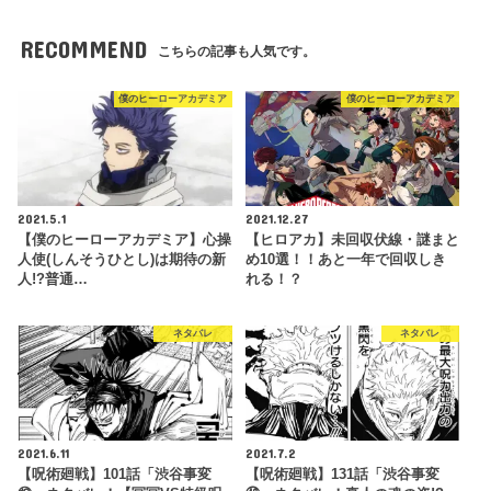
RECOMMEND
こちらの記事も人気です。
僕のヒーローアカデミア
僕のヒーローアカデミア
2021.5.1
2021.12.27
【僕のヒーローアカデミア】心操
【ヒロアカ】未回収伏線・謎まと
人使(しんそうひとし)は期待の新
め10選！！あと一年で回収しき
人!?普通…
れる！？
ネタバレ
ネタバレ
2021.6.11
2021.7.2
【呪術廻戦】101話「渋谷事変
【呪術廻戦】131話「渋谷事変