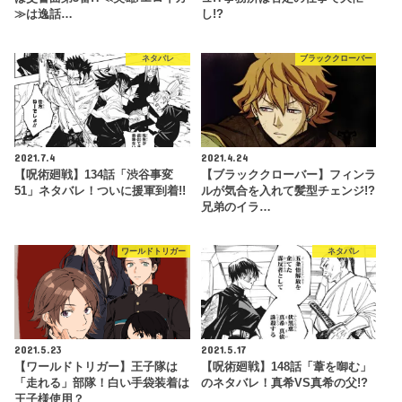
≫は逸話…
し!?
ネタバレ
ブラッククローバー
2021.7.4
2021.4.24
【呪術廻戦】134話「渋谷事変
【ブラッククローバー】フィンラ
51」ネタバレ！ついに援軍到着!!
ルが気合を入れて髪型チェンジ!?
兄弟のイラ…
ワールドトリガー
ネタバレ
2021.5.23
2021.5.17
【ワールドトリガー】王子隊は
【呪術廻戦】148話「葦を啣む」
「走れる」部隊！白い手袋装着は
のネタバレ！真希VS真希の父!?
王子様使用？