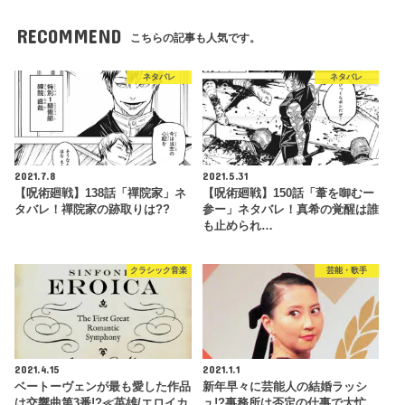
RECOMMEND
こちらの記事も人気です。
ネタバレ
ネタバレ
2021.7.8
2021.5.31
【呪術廻戦】138話「禪院家」ネ
【呪術廻戦】150話「葦を啣むー
タバレ！禪院家の跡取りは??
参ー」ネタバレ！真希の覚醒は誰
も止められ…
クラシック音楽
芸能・歌手
2021.4.15
2021.1.1
ベートーヴェンが最も愛した作品
新年早々に芸能人の結婚ラッシ
は交響曲第3番!?≪英雄/エロイカ
ュ!?事務所は否定の仕事で大忙