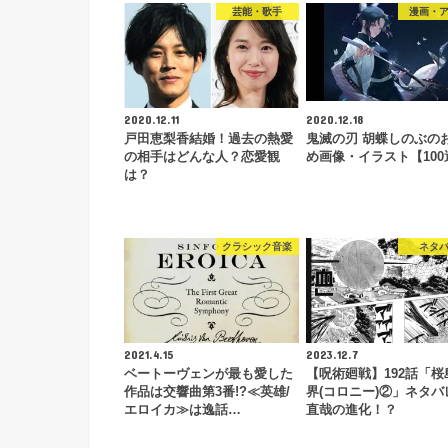
芸能・歌手
漫画・
2020.12.11
2020.12.18
戸田恵梨香結婚！過去の熱愛
鬼滅の刃 胡蝶しのぶの
の相手はどんな人？恋愛観
め画像・イラスト【100選
は？
クラシック音楽
ネタ
2021.4.15
2023.12.7
ベートーヴェンが最も愛した
【呪術廻戦】192話「桜
作品は交響曲第3番!?≪英雄/
界(コロニー)②」ネタバ
エロイカ≫は逸話…
直哉の進化！？