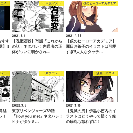
アニメ
ネタバレ
僕のヒーローアカデミア
2021.6.1
2021.4.25
おすす
【呪術廻戦】79話「これから
【僕のヒーローアカデミア】
】!!
の話」ネタバレ！内通者の正
麗日お茶子のイラストは可愛
体がついに明かされ…
すぎ!!大人なタッチ…
バレ
ネタバレ
漫画・アニメ
2022.3.6
2021.3.16
島結
東京リベンジャーズ89話
【鬼滅の刃】伊黒小芭内のイ
レ！
「How you met」ネタバレ！
ラストはどうやって描く？蛇
ヒナがタケミ…
の鏑丸も忘れずに！