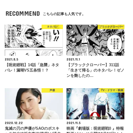
RECOMMEND
こちらの記事も人気です。
ネタバレ
ブラッククローバー
2021.8.5
2021.11.1
【呪術廻戦】14話「急襲」ネタ
【ブラッククローバー】311話
バレ！漏瑚VS五条悟！？
「生きて帰る」のネタバレ！ゼノ
ンを斃したの…
声優
TV・ドラマ・映画
2020.12.22
2021.11.5
鬼滅の刃の声優がSAOのボスキ
映画『劇場版：呪術廻戦0 』特報