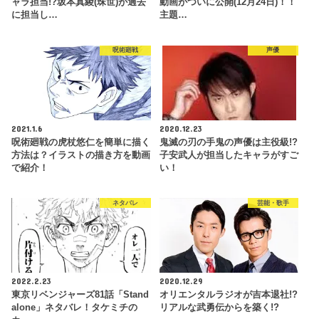
ャラ担当!?坂本真綾(珠世)が過去
動画がついに公開(12月24日)！！
に担当し…
主題…
呪術廻戦
声優
2021.1.6
2020.12.23
呪術廻戦の虎杖悠仁を簡単に描く
鬼滅の刃の手鬼の声優は主役級!?
方法は？イラストの描き方を動画
子安武人が担当したキャラがすご
で紹介！
い！
ネタバレ
芸能・歌手
2022.2.23
2020.12.29
東京リベンジャーズ81話「Stand
オリエンタルラジオが吉本退社!?
alone」ネタバレ！タケミチの
リアルな武勇伝からを築く!?