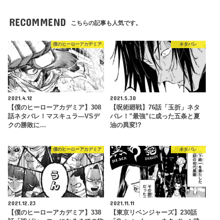
RECOMMEND
こちらの記事も人気です。
僕のヒーローアカデミア
ネタバレ
2021.4.12
2021.5.30
【僕のヒーローアカデミア】308
【呪術廻戦】76話「玉折」ネタ
話ネタバレ！マスキュラ―VSデ
バレ！”最強”に成った五条と夏
クの勝敗に…
油の異変!?
僕のヒーローアカデミア
ネタバレ
2021.12.23
2021.11.11
【僕のヒーローアカデミア】338
【東京リベンジャーズ】230話