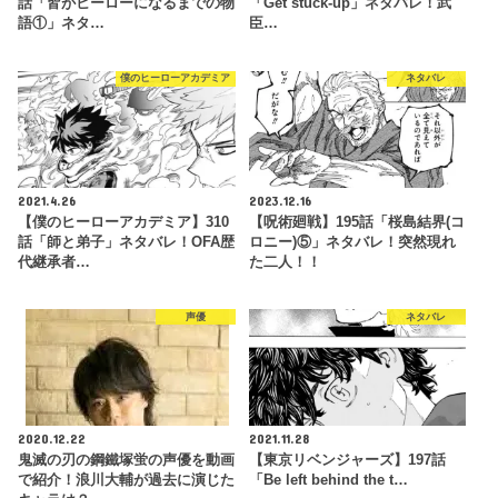
話「皆がヒーローになるまでの物
「Get stuck-up」ネタバレ！武
語①」ネタ…
臣…
僕のヒーローアカデミア
ネタバレ
2021.4.26
2023.12.16
【僕のヒーローアカデミア】310
【呪術廻戦】195話「桜島結界(コ
話「師と弟子」ネタバレ！OFA歴
ロニー)⑤」ネタバレ！突然現れ
代継承者…
た二人！！
声優
ネタバレ
2020.12.22
2021.11.28
鬼滅の刃の鋼鐵塚蛍の声優を動画
【東京リベンジャーズ】197話
で紹介！浪川大輔が過去に演じた
「Be left behind the t…