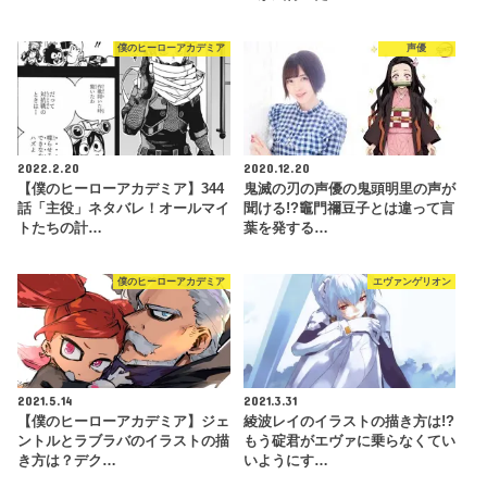
僕のヒーローアカデミア
声優
2022.2.20
2020.12.20
【僕のヒーローアカデミア】344
鬼滅の刃の声優の鬼頭明里の声が
話「主役」ネタバレ！オールマイ
聞ける!?竈門禰豆子とは違って言
トたちの計…
葉を発する…
僕のヒーローアカデミア
エヴァンゲリオン
2021.5.14
2021.3.31
【僕のヒーローアカデミア】ジェ
綾波レイのイラストの描き方は!?
ントルとラブラバのイラストの描
もう碇君がエヴァに乗らなくてい
き方は？デク…
いようにす…