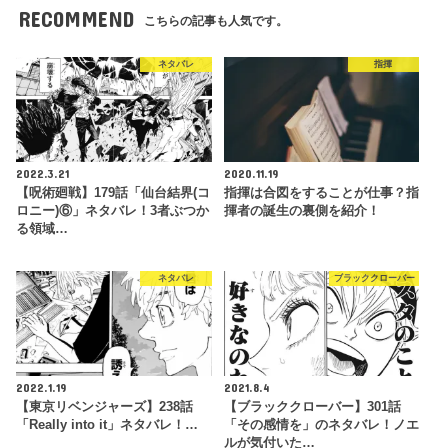
RECOMMEND
こちらの記事も人気です。
ネタバレ
指揮
2022.3.21
2020.11.19
【呪術廻戦】179話「仙台結界(コ
指揮は合図をすることが仕事？指
ロニー)⑥」ネタバレ！3者ぶつか
揮者の誕生の裏側を紹介！
る領域…
ネタバレ
ブラッククローバー
2022.1.19
2021.8.4
【東京リベンジャーズ】238話
【ブラッククローバー】301話
「Really into it」ネタバレ！…
「その感情を」のネタバレ！ノエ
ルが気付いた…