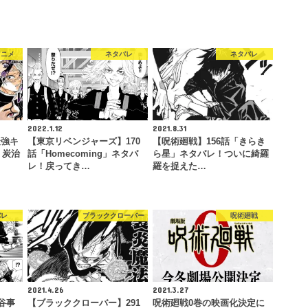
アニメ
ネタバレ
ネタバレ
2022.1.12
2021.8.31
最強キ
【東京リベンジャーズ】170
【呪術廻戦】156話「きらき
！炭治
話「Homecoming」ネタバ
ら星」ネタバレ！ついに綺羅
レ！戻ってき…
羅を捉えた…
バレ
ブラッククローバー
呪術廻戦
2021.4.26
2021.3.27
谷事
【ブラッククローバー】291
呪術廻戦0巻の映画化決定に