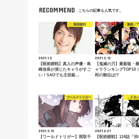
RECOMMEND
こちらの記事も人気です。
呪術廻戦
漫画・
2021.1.2
2021.2.15
【呪術廻戦】真人の声優・島
【鬼滅の刃】最新版・
崎信長が演じたキャラがすご
ャラランキングTOP10
い！SAOでも主役級…
郎の順位は!?
ワールドトリガー
ネタ
2021.5.15
2021.6.27
【ワールドトリガー】雨取千
【呪術廻戦】124話「渋