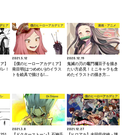
デミア
僕のヒーローアカデミア
漫画・アニメ
2021.5.12
2020.12.19
ミア】
【僕のヒーローアカデミア】
鬼滅の刃の竈門禰豆子を描き
タバレ！
発目明(はつめめい)のイラス
たい方必見！ミニキャラも含
トを絵具で描ける!…
めたイラストの描き方…
バレ
Dr.Stone
僕のヒーローアカデミア
2021.3.8
2021.12.27
51
【ドクターストーン】石神千
【ヒロアカ】未回収伏線・謎