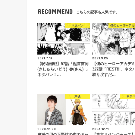
RECOMMEND
こちらの記事も人気です。
ネタバレ
僕のヒーローアカ
2021.7.13
2021.9.25
【呪術廻戦】57話「起首雷同
【僕のヒーローアカデ
(きしゅらいどう)ｰ参(さん)ｰ」
327話「REST!!!」ネ
ネタバレ！…
取り戻すだ…
声優
ネタ
2020.12.20
2023.12.11
鬼滅の刃の下野紘の声のギャ
【東京リベンジャーズ】2