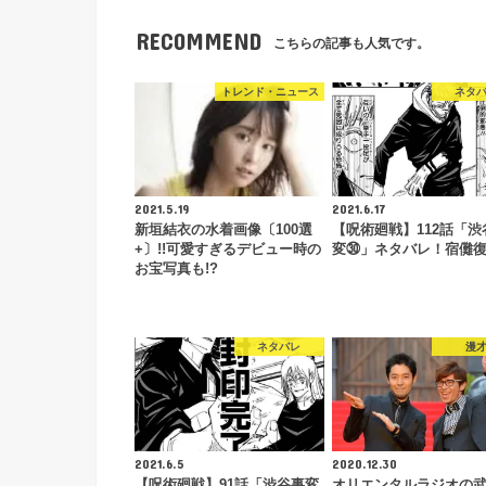
RECOMMEND
こちらの記事も人気です。
トレンド・ニュース
ネタ
2021.5.19
2021.6.17
新垣結衣の水着画像〔100選
【呪術廻戦】112話「渋
+〕!!可愛すぎるデビュー時の
変㉚」ネタバレ！宿儺復活
お宝写真も!?
ネタバレ
漫
2021.6.5
2020.12.30
【呪術廻戦】91話「渋谷事変
オリエンタルラジオの