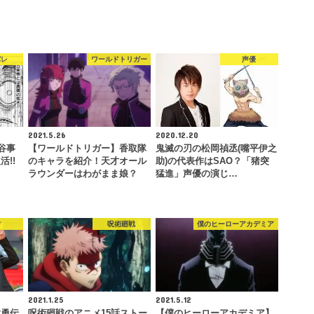
バレ
ワールドトリガー
声優
2021.5.26
2020.12.20
谷事
【ワールドトリガー】香取隊
鬼滅の刃の松岡禎丞(嘴平伊之
!!
のキャラを紹介！天才オール
助)の代表作はSAO？「猪突
ラウンダーはわがまま娘？
猛進」声優の演じ…
才
呪術廻戦
僕のヒーローアカデミア
2021.1.25
2021.5.12
武勇伝
呪術廻戦のアニメ15話ストー
【僕のヒーローアカデミア】