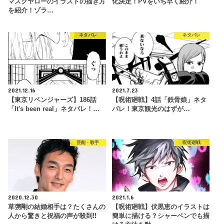
マスクヤローのイラストの描き方
化決定！PVをいち早く紹介！
を紹介！ゾラ…
ネタバレ
ネタバレ
2021.12.16
2021.7.23
【東京リベンジャーズ】186話
【呪術廻戦】4話「鉄骨娘」ネタ
「It's been real」ネタバレ！…
バレ！東京観光のはずが…
芸能・歌手
呪術廻戦
2020.12.30
2021.1.6
草彅剛の結婚相手は？たくさんの
【呪術廻戦】伏黒恵のイラストは
人から驚きと祝福の声が殺到!!
簡単に描ける？シャーペンでも描