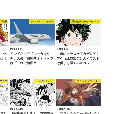
・映画
トレンド・ニュース
僕のヒーローアカデミア
2021.1.10
2021.4.3
編で名
インドネシア〔ジャカルタ
【僕のヒーローアカデミア】
しには
発〕の飛行機墜落!?ネットで
デク（緑谷出久）のイラスト
は「これで何回目!?…
は優しく描くのがコツ…
デミア
ネタバレ
ブラッククローバー
2021.8.25
2021.4.25
ミア】
【呪術廻戦】34話「京都姉妹
【ブラッククローバー】メレ