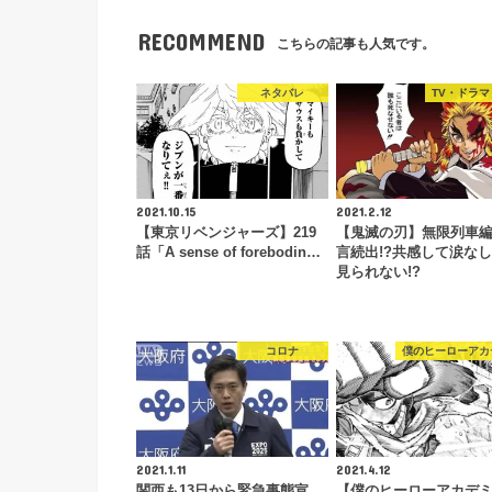
RECOMMEND
こちらの記事も人気です。
ネタバレ
TV・ドラマ
2021.10.15
2021.2.12
【東京リベンジャーズ】219
【鬼滅の刃】無限列車
話「A sense of forebodin…
言続出!?共感して涙な
見られない!?
コロナ
僕のヒーローアカ
2021.1.11
2021.4.12
関西も13日から緊急事態宣
【僕のヒーローアカデ