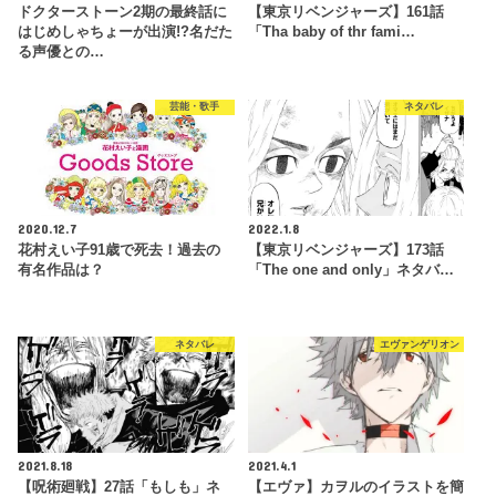
ドクターストーン2期の最終話に
【東京リベンジャーズ】161話
はじめしゃちょーが出演!?名だた
「Tha baby of thr fami…
る声優との…
芸能・歌手
ネタバレ
2020.12.7
2022.1.8
花村えい子91歳で死去！過去の
【東京リベンジャーズ】173話
有名作品は？
「The one and only」ネタバ…
ネタバレ
エヴァンゲリオン
2021.8.18
2021.4.1
【呪術廻戦】27話「もしも」ネ
【エヴァ】カヲルのイラストを簡