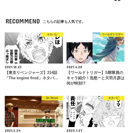
RECOMMEND
こちらの記事も人気です。
ネタバレ
ワールドトリガー
2021.10.23
2021.4.28
【東京リベンジャーズ】214話
【ワールドトリガー】S隊隊員の
「The engine fired」ネタバ…
キャラ紹介！迅悠一と天羽月彦は
何が特別!?
Dr.Stone
ネタバレ
2021.3.24
2022.1.27