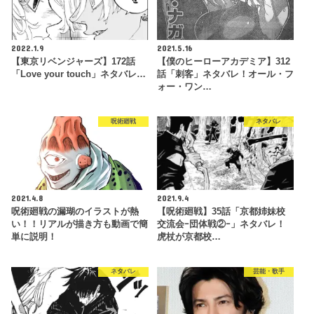
2022.1.9
2021.5.16
【東京リベンジャーズ】172話
【僕のヒーローアカデミア】312
「Love your touch」ネタバレ…
話「刺客」ネタバレ！オール・フ
ォー・ワン…
呪術廻戦
ネタバレ
2021.4.8
2021.9.4
呪術廻戦の漏瑚のイラストが熱
【呪術廻戦】35話「京都姉妹校
い！！リアルが描き方も動画で簡
交流会ｰ団体戦②ｰ」ネタバレ！
単に説明！
虎杖が京都校…
ネタバレ
芸能・歌手