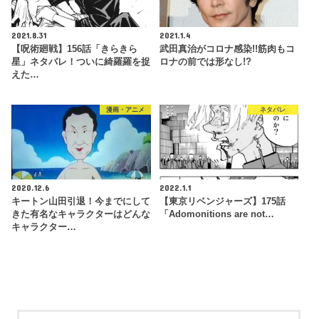
2021.8.31
2021.1.4
【呪術廻戦】156話「きらきら
武田真治がコロナ感染!!筋肉もコ
星」ネタバレ！ついに綺羅羅を捉
ロナの前では形なし!?
えた…
漫画・アニメ
ネタバレ
2020.12.6
2022.1.1
キートン山田引退！今までにして
【東京リベンジャーズ】175話
きた有名なキャラクターはどんな
「Adomonitions are not…
キャラクター…