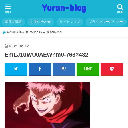
Yuran-blog
menu
search
運営者情報
お問い合わせ
サイトマップ
プライバシーポリシー
HOME
EmLJ1uWU0AEWnm0-768x432
2021.02.22
EmLJ1uWU0AEWnm0-768×432
LINE