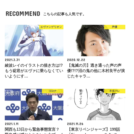
RECOMMEND
こちらの記事も人気です。
エヴァンゲリオン
声優
2021.3.31
2020.12.22
綾波レイのイラストの描き方は!?
【鬼滅の刃】透き通った声の声
もう碇君がエヴァに乗らなくてい
優!?!?沼の鬼の他に木村良平が演
いようにす…
じたキャラ…
コロナ
ネタバレ
2021.1.11
2021.11.26
関西も13日から緊急事態宣言？
【東京リベンジャーズ】199話