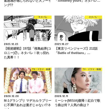
緊急感が感じられないと大ブーイ
「Sinserely yours」ネタバレ…
ング!?
ネタバレ
ネタバレ
2023.12.23
2021.10.27
【呪術廻戦】197話「桜島結界(コ
【東京リベンジャーズ】212話
ロニー)⑦」ネタバレ！吹っ切れ
「Battle of thetitans」…
た真希！！
TV・ドラマ・映画
TV・ドラマ・映画
2020.12.20
2020.12.11
M-1グランプリ マヂカルラブリー
ミーシャ(MISIA)復帰！紅白で歌
に不満!?あれは漫才じゃない!?ネ
う曲は何？人気の曲は？