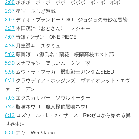
2:08
ボボボーボ・ボーボボ ボボボーボ・ボーボボ
2:37
星宿 ふしぎ遊戯
3:07
ディオ・ブランドー / DIO ジョジョの奇妙な冒険
3:37
本田茂治〈おとさん〉 メジャー
4:07
青雉 / クザン ONE PIECE
4:38
月皇遥斗 スタミュ
5:02
藤岡涼二 / 源氏名：蘭花 桜蘭高校ホスト部
5:30
スナフキン 楽しいムーミン一家
5:56
ムウ・ラ・フラガ 機動戦士ガンダムSEED
6:31
クラウディア・ホッジンズ ヴァイオレット・エヴ
ァーガーデン
7:03
エクスカリバー ソウルイーター
7:43
脳噛ネウロ 魔人探偵脳噛ネウロ
8:12
ロズワール・L・メイザース Re:ゼロから始める異
世界生活
8:36
アヤ Weiß kreuz