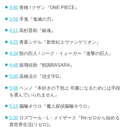
3:40
青雉 / クザン『ONE PIECE』
3:56
手鬼『鬼滅の刃』
4:11
高杉晋助『銀魂』
4:25
青葉シゲル『新世紀エヴァンゲリオン』
4:34
獣の巨人 / ジーク・イェーガー『進撃の巨人』
4:48
猿飛佐助『戦国BASARA』
5:00
高橋涼介『頭文字D』
5:08
ベンノ『本好きの下剋上 司書になるためには手段
を選んでいられません』
5:15
脳噛ネウロ『魔人探偵脳噛ネウロ』
5:30
ロズワール・L・メイザース『Re:ゼロから始める
異世界生活(リゼロ)』