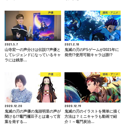
声優
漫画・アニメ
2021.5.7
2021.2.18
山寺宏一の声分けは伝説!?声優と
鬼滅の刃のPSゲームが2021年に
してレジェンドになっているキャ
発売!?使用可能キャラは誰!?
ラには銭形…
声優
漫画・アニメ
2020.12.20
2020.12.19
鬼滅の刃の声優の鬼頭明里の声が
鬼滅の刃のイラストを簡単に描く
聞ける!?竈門禰豆子とは違って言
方法は？ミニキャラも動画で紹
葉を発する…
介！～竈門炭治…