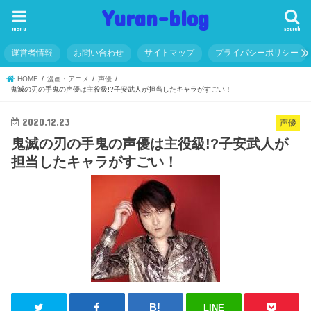
Yuran-blog
menu
search
運営者情報
お問い合わせ
サイトマップ
プライバシーポリシー
HOME
漫画・アニメ
声優
鬼滅の刃の手鬼の声優は主役級!?子安武人が担当したキャラがすごい！
2020.12.23
声優
鬼滅の刃の手鬼の声優は主役級!?子安武人が
担当したキャラがすごい！
LINE