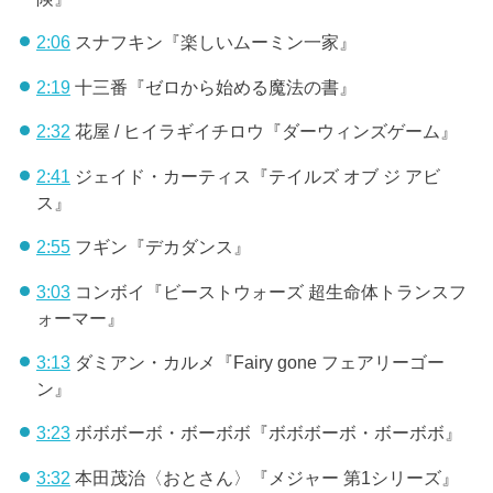
2:06
スナフキン『楽しいムーミン一家』
2:19
十三番『ゼロから始める魔法の書』
2:32
花屋 / ヒイラギイチロウ『ダーウィンズゲーム』
2:41
ジェイド・カーティス『テイルズ オブ ジ アビ
ス』
2:55
フギン『デカダンス』
3:03
コンボイ『ビーストウォーズ 超生命体トランスフ
ォーマー』
3:13
ダミアン・カルメ『Fairy gone フェアリーゴー
ン』
3:23
ボボボーボ・ボーボボ『ボボボーボ・ボーボボ』
3:32
本田茂治〈おとさん〉『メジャー 第1シリーズ』