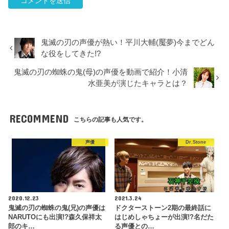
鬼滅の刃の声優が熱い！平川大輔(魘夢)今までどん
な役をしてきた!?
鬼滅の刃の蜘蛛の鬼(母)の声優を動画で紹介！小清
水亜美が演じたキャラとは？
RECOMMEND
こちらの記事も人気です。
声優
Dr.Stone
2020.12.23
2021.3.24
鬼滅の刃の蜘蛛の鬼(兄)の声優は
ドクターストーン2期の最終話に
NARUTOにも出演!?森久保祥太
はじめしゃちょーが出演!?名だた
郎のキ…
る声優との…