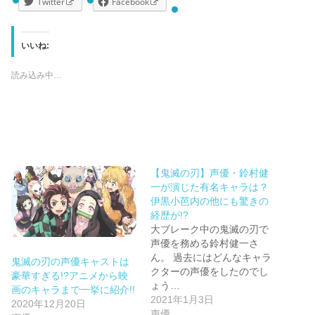
Twitter
Facebook
いいね:
読み込み中…
【鬼滅の刃】声優・鈴村健
一が演じた有名キャラは？
伊黒小芭内の他にも驚きの
経歴が!?
大ブレーク中の鬼滅の刃で
声優を務める鈴村健一さ
ん。 過去にはどんなキャラ
鬼滅の刃の声優キャストは
クターの声優をしたのでし
豪華すぎる!?アニメから映
ょう…
画のキャラまで一挙に紹介!!
2021年1月3日
2020年12月20日
声優