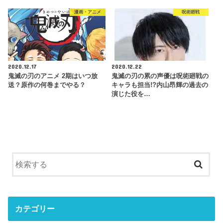
漫画・アニメ
呪術廻戦
2020.12.17
2020.12.22
鬼滅の刃のアニメ 2期はいつ放
鬼滅の刃の累の声優は呪術廻戦の
送？原作の何巻までやる？
キャラも担当!?内山昂輝の過去の
演じた役を…
カテゴリー