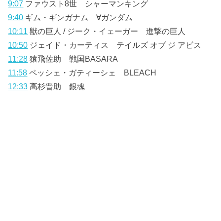
9:07
ファウスト8世 シャーマンキング
9:40
ギム・ギンガナム ∀ガンダム
10:11
獣の巨人 / ジーク・イェーガー 進撃の巨人
10:50
ジェイド・カーティス テイルズ オブ ジ アビス
11:28
猿飛佐助 戦国BASARA
11:58
ペッシェ・ガティーシェ BLEACH
12:33
高杉晋助 銀魂