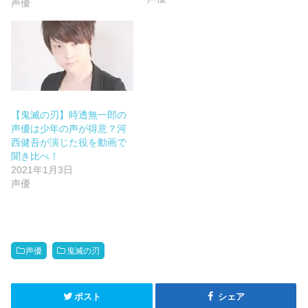
声優
【鬼滅の刃】時透無一郎の
声優は少年の声が得意？河
西健吾が演じた役を動画で
聞き比べ！
2021年1月3日
声優
声優
鬼滅の刃
ポスト
シェア