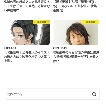
鬼滅の刃の続編アニメ化決定!?ネ
【呪術廻戦】71話「壊玉ｰ漆(し
ットでは「やって当然」と驚かな
ち)ｰ」ネタバレ！五条悟VS伏黒
い声続出!?
甚爾 勃…
呪術廻戦
呪術廻戦
2021.3.30
2020.12.22
【呪術廻戦】乙骨憂太のイラスト
呪術廻戦の両面宿儺の声優は鬼滅
の描き方は？映画化決定で人気も
も担当!?諏訪部順一が演じた役と
上昇？
は!?