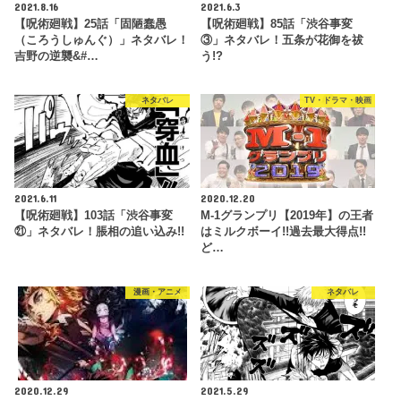
2021.8.16
2021.6.3
【呪術廻戦】25話「固陋蠢愚
【呪術廻戦】85話「渋谷事変
（ころうしゅんぐ）」ネタバレ！
③」ネタバレ！五条が花御を祓
吉野の逆襲&#…
う!?
ネタバレ
TV・ドラマ・映画
2021.6.11
2020.12.20
【呪術廻戦】103話「渋谷事変
M-1グランプリ【2019年】の王者
㉑」ネタバレ！脹相の追い込み!!
はミルクボーイ!!過去最大得点!!
ど…
漫画・アニメ
ネタバレ
2020.12.29
2021.5.29