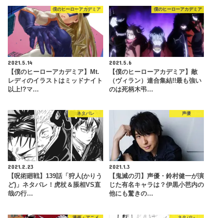
僕のヒーローアカデミア
僕のヒーローアカデミア
2021.5.14
2021.5.6
【僕のヒーローアカデミア】Mt.
【僕のヒーローアカデミア】敵
レディのイラストはミッドナイト
（ヴィラン）連合集結!!最も強い
以上!?マ…
のは死柄木弔…
ネタバレ
声優
2021.2.23
2021.1.3
【呪術廻戦】139話「狩人(かりう
【鬼滅の刃】声優・鈴村健一が演
ど)」ネタバレ！虎杖＆脹相VS直
じた有名キャラは？伊黒小芭内の
哉の行…
他にも驚きの…
漫画・アニメ
ネタバレ