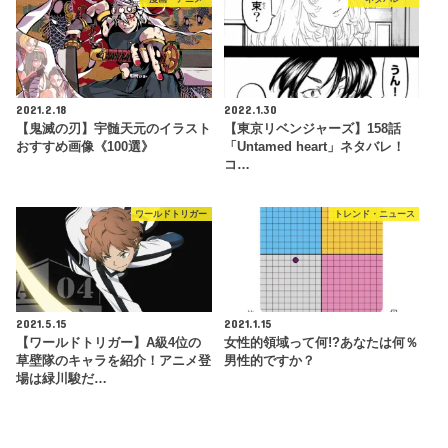
2021.2.18
2022.1.30
【鬼滅の刃】宇髄天元のイラスト
【東京リベンジャーズ】158話
おすすめ画像《100選》
「Untamed heart」ネタバレ！
コ…
ワールドトリガー
トレンド・ニュース
2021.5.15
2021.1.15
【ワールドトリガー】A級4位の
女性的領域って何!?あなたは何％
草壁隊のキャラを紹介！アニメ登
男性的ですか？
場は緑川駿だ…