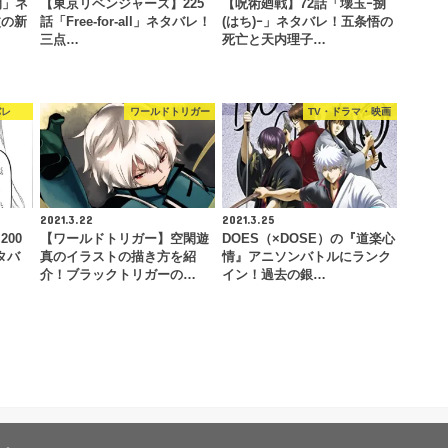
閃」ネ
【東京リベンジャーズ】225
【呪術廻戦】72話「壊玉ｰ捌
杖の新
話「Free-for-all」ネタバレ！
(はち)ｰ」ネタバレ！五条悟の
三点…
死亡と天内理子…
バレ
ワールドトリガー
TV・ドラマ・映画
2021.3.22
2021.3.25
00
【ワールドトリガー】空閑遊
DOES（×DOSE）の『道楽心
ネタバ
真のイラストの描き方を紹
情』アニソンバトルにランク
介！ブラックトリガーの…
イン！過去の銀…