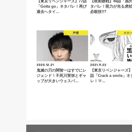
【東京リベンジャーズ】77話
【呪術廻戦】48話「黒
「Gotta go」ネタバレ！再び
タバレ！呪力が光る虎
過去へタイ…
必殺技!!?
声優
ネタ
2020.12.21
2021.11.22
鬼滅の刃の関智一はすでにレ
【東京リベンジャーズ】2
ジェンド！不死川実弥とギャ
話「Crack a smile」
ップが大きいウェスパ…
レ！マ…