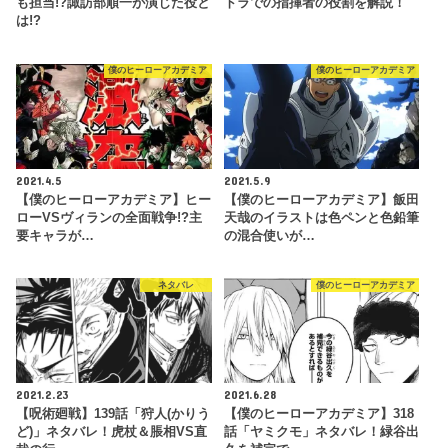
も担当!?諏訪部順一が演じた役と
トラでの指揮者の役割を解説！
は!?
僕のヒーローアカデミア
僕のヒーローアカデミア
2021.4.5
2021.5.9
【僕のヒーローアカデミア】ヒー
【僕のヒーローアカデミア】飯田
ローVSヴィランの全面戦争!?主
天哉のイラストは色ペンと色鉛筆
要キャラが…
の混合使いが…
ネタバレ
僕のヒーローアカデミア
2021.2.23
2021.6.28
【呪術廻戦】139話「狩人(かりう
【僕のヒーローアカデミア】318
ど)」ネタバレ！虎杖＆脹相VS直
話「ヤミクモ」ネタバレ！緑谷出