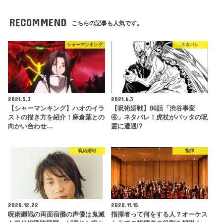
RECOMMEND
こちらの記事も人気です。
シャーマンキング
ネタバレ
2021.5.3
2021.6.3
【シャーマンキング】ハオのイラ
【呪術廻戦】86話「渋谷事変
ストの描き方を紹介！麻倉葉との
④」ネタバレ！虎杖がバッタの呪
向かい合わせ…
霊に遭遇!?
呪術廻戦
指揮
2020.12.22
2020.11.15
呪術廻戦の両面宿儺の声優は鬼滅
指揮者って何をする人？オーケス