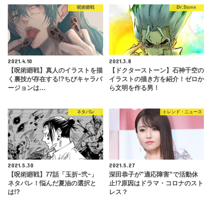
呪術廻戦
Dr.Stone
2021.4.10
2021.3.8
【呪術廻戦】真人のイラストを描
【ドクターストーン】石神千空の
く裏技が存在する!?ちびキャラバ
イラストの描き方を紹介！ゼロか
ージョンは…
ら文明を作る男！
ネタバレ
トレンド・ニュース
2021.5.30
2021.5.27
【呪術廻戦】77話「玉折ｰ弐ｰ」
深田恭子が”適応障害”で活動休
ネタバレ！悩んだ夏油の選択と
止!?原因はドラマ・コロナのスト
は!?
レス？