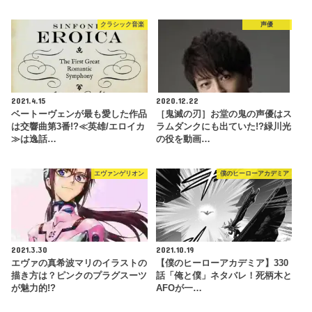
クラシック音楽
声優
2021.4.15
2020.12.22
ベートーヴェンが最も愛した作品
［鬼滅の刃］お堂の鬼の声優はス
は交響曲第3番!?≪英雄/エロイカ
ラムダンクにも出ていた!?緑川光
≫は逸話…
の役を動画…
エヴァンゲリオン
僕のヒーローアカデミア
2021.3.30
2021.10.19
エヴァの真希波マリのイラストの
【僕のヒーローアカデミア】330
描き方は？ピンクのプラグスーツ
話「俺と僕」ネタバレ！死柄木と
が魅力的!?
AFOが一…