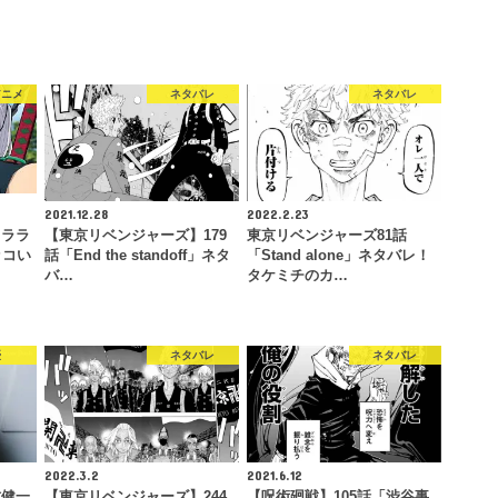
アニメ
ネタバレ
ネタバレ
2021.12.28
2022.2.23
ャララ
【東京リベンジャーズ】179
東京リベンジャーズ81話
ッコい
話「End the standoff」ネタ
「Stand alone」ネタバレ！
バ…
タケミチのカ…
優
ネタバレ
ネタバレ
2022.3.2
2021.6.12
村健一
【東京リベンジャーズ】244
【呪術廻戦】105話「渋谷事