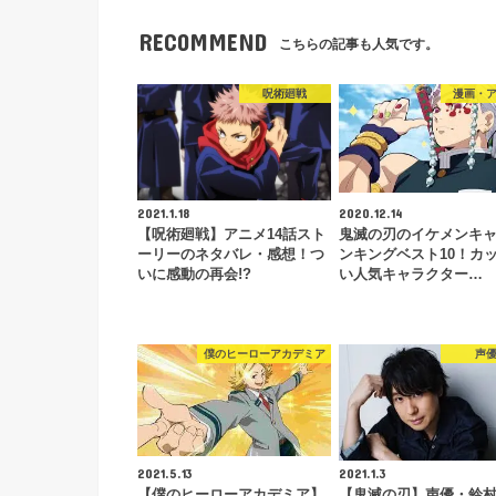
RECOMMEND
こちらの記事も人気です。
呪術廻戦
漫画・
2021.1.18
2020.12.14
【呪術廻戦】アニメ14話スト
鬼滅の刃のイケメンキ
ーリーのネタバレ・感想！つ
ンキングベスト10！カ
いに感動の再会!?
い人気キャラクター…
僕のヒーローアカデミア
声
2021.5.13
2021.1.3
【僕のヒーローアカデミア】
【鬼滅の刃】声優・鈴