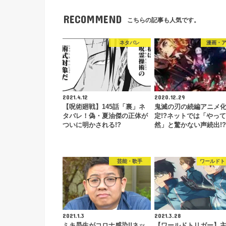
RECOMMEND
こちらの記事も人気です。
ネタバレ
漫画・
2021.4.12
2020.12.29
【呪術廻戦】145話「裏」ネ
鬼滅の刃の続編アニメ
タバレ！偽・夏油傑の正体が
定!?ネットでは「やっ
ついに明かされる!?
然」と驚かない声続出!?
芸能・歌手
ワールドト
2021.1.3
2021.3.28
ミキ昴生がコロナ感染!!ネッ
【ワールドトリガー】