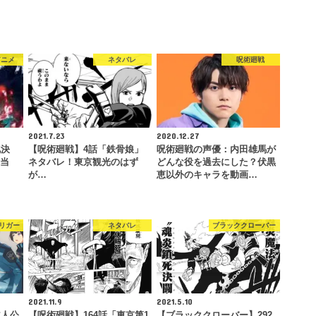
アニメ
ネタバレ
呪術廻戦
2021.7.23
2020.12.27
化決
【呪術廻戦】4話「鉄骨娘」
呪術廻戦の声優：内田雄馬が
て当
ネタバレ！東京観光のはず
どんな役を過去にした？伏黒
が…
恵以外のキャラを動画…
リガー
ネタバレ
ブラッククローバー
2021.11.9
2021.5.10
主人公
【呪術廻戦】164話「東京第1
【ブラッククローバー】292