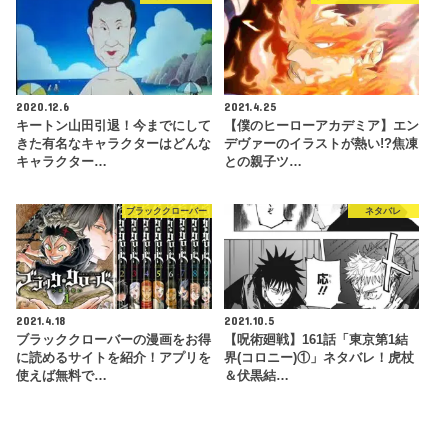
2020.12.6
2021.4.25
キートン山田引退！今までにして
【僕のヒーローアカデミア】エン
きた有名なキャラクターはどんな
デヴァーのイラストが熱い!?焦凍
キャラクター…
との親子ツ…
ブラッククローバー
ネタバレ
2021.4.18
2021.10.5
ブラッククローバーの漫画をお得
【呪術廻戦】161話「東京第1結
に読めるサイトを紹介！アプリを
界(コロニー)①」ネタバレ！虎杖
使えば無料で…
＆伏黒結…