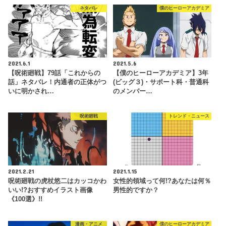
ネタバレ
僕のヒーローアカデミア
2021.6.1
2021.5.6
【呪術廻戦】79話「これからの
【僕のヒーローアカデミア】3年
話」ネタバレ！内通者の正体がつ
(ビッグ３)・サポート科・普通科
いに明かされ…
のメンバー…
呪術廻戦
トレンド・ニュース
2021.2.21
2021.1.15
呪術廻戦の虎杖悠二はカッコかわ
女性的領域って何!?あなたは何％
いい!?おすすめイラスト画像
男性的ですか？
《100選》!!
漫画・アニメ
僕のヒーローアカデミア