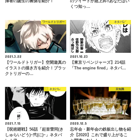
揮者の誕生の裏側を紹介！
のツイートが急上昇!!あなたはい
くつ知っ…
ワールドトリガー
ネタバレ
2021.3.22
2021.10.23
【ワールドトリガー】空閑遊真の
【東京リベンジャーズ】214話
イラストの描き方を紹介！ブラッ
「The engine fired」ネタバ…
クトリガーの…
ネタバレ
豆知識
2021.7.15
2020.12.5
【呪術廻戦】56話「起首雷同(き
忘年会・新年会の鉄板出し物を紹
しゅらいどう)ｰ弐(に)ｰ」ネタバ
介【2020】これで盛り上がるこ