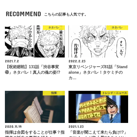
RECOMMEND
こちらの記事も人気です。
ネタバレ
ネタバレ
2021.7.2
2022.2.23
【呪術廻戦】131話「渋谷事変
東京リベンジャーズ81話「Stand
㊽」ネタバレ！真人の魂の姿!?
alone」ネタバレ！タケミチの
カ…
指揮
トレンド・ニュース
2020.11.19
2021.1.23
指揮は合図をすることが仕事？指
「音楽が聞こえて来たら負け!?」