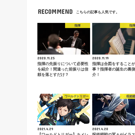
RECOMMEND
こちらの記事も人気です。
指揮
指
2020.11.25
2020.11.19
指揮の先振りについて必要性
指揮は合図をすること
を紹介！間違った前振りは信
事？指揮者の誕生の裏
頼を落とすだけ？
介！
ワールドトリガー
呪術
2021.4.29
2021.4.20
【ワールドトリガー】カメレ
呪術廻戦の冥々がイラ