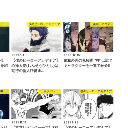
揮
僕のヒーローアカデミア
漫画・アニメ
2021.5.1
2020.12.15
が仕
【僕のヒーローアカデミア】
鬼滅の刃の鬼殺隊 "柱"は誰？
側を紹
心操人使(しんそうひとし)は
キャラクターを一覧で紹介!!
期待の新人!?普通…
廻戦
ネタバレ
僕のヒーローアカデミア
2021.11.10
2021.6.28
ストは
【東京リベンジャーズ】229
【僕のヒーローアカデミア】