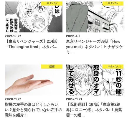
ネタバレ
ネタバレ
2021.10.23
2022.3.6
【東京リベンジャーズ】214話
東京リベンジャーズ89話「How
「The engine fired」ネタバ…
you met」ネタバレ！ヒナがタケ
ミ…
指揮
ネタバレ
2020.11.23
2023.11.21
指揮の左手の形はどうしたらい
【呪術廻戦】187話「東京第2結
い？意外と知られていない左手の
界(コロニー)⑥」ネタバレ！鹿紫
意味を紹介！
雲一の過…