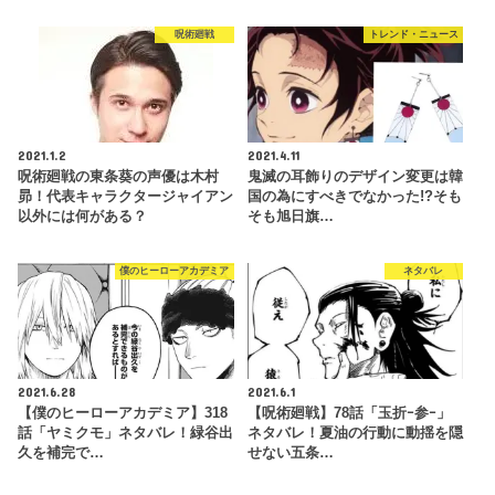
呪術廻戦
トレンド・ニュース
2021.1.2
2021.4.11
呪術廻戦の東条葵の声優は木村
鬼滅の耳飾りのデザイン変更は韓
昴！代表キャラクタージャイアン
国の為にすべきでなかった!?そも
以外には何がある？
そも旭日旗…
僕のヒーローアカデミア
ネタバレ
2021.6.28
2021.6.1
【僕のヒーローアカデミア】318
【呪術廻戦】78話「玉折ｰ参ｰ」
話「ヤミクモ」ネタバレ！緑谷出
ネタバレ！夏油の行動に動揺を隠
久を補完で…
せない五条…