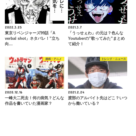
2022.3.25
2021.3.7
東京リベンジャーズ99話「A
「うっせぇわ」の元は？色んな
verbal shot」ネタバレ！”立ち
Youtuberの”歌ってみた”まとめ
向…
て紹介！
漫画・アニメ
トレンド・ニュース
2020.12.16
2021.2.24
一峰大二死去！何の病気？どんな
渡部のアルバイト先はどこ？いつ
作品を書いていた漫画家？
から働いている？