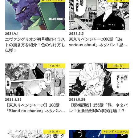
2021.4.1
2022.3.3
エヴァンゲリオン初号機のイラス
東京リベンジャーズ86話「Be
トの描き方を紹介！色の付け方も
serious about」ネタバレ！思…
伝授！
ネタバレ
ネタバレ
2022.1.28
2021.8.28
【東京リベンジャーズ】160話
【呪術廻戦】155話「熱」ネタバ
「Stand no chance」ネタバレ…
レ！五条悟封印の事実は嘘！？
ネタバレ
トレンド・ニュース